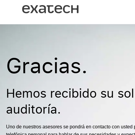
Ir
al
contenido
Gracias.
Hemos recibido su sol
auditoría.
Uno de nuestros asesores se pondrá en contacto con usted p
telefónica personal para hablar de sus necesidades y expect