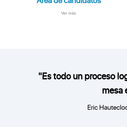
- Comunicación e intercambio de documentos
- Gestión sencilla de la zona candidata
Ver más
- Distribución de invitaciones
- Publicación de los resultados en el
- Gestión de siniestros
"Es todo un proceso lo
mesa e
Eric Hauteclo