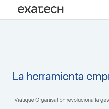
Ir
al
contenido
La herramienta empr
Viatique Organisation revoluciona la ge