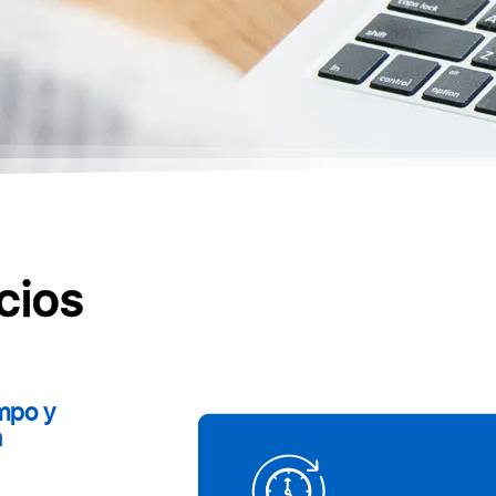
cios
mpo y
n