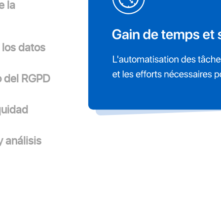
e la
 los datos
o del RGPD
quidad
 análisis