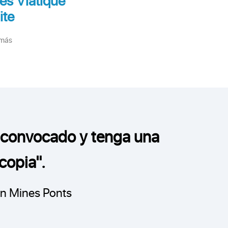
ite
iento único del concurso
a automática de registros
 más
ntralizada de marcadores
- Maqueta de sujetos
a convocado y tenga una
copia".
un Mines Ponts