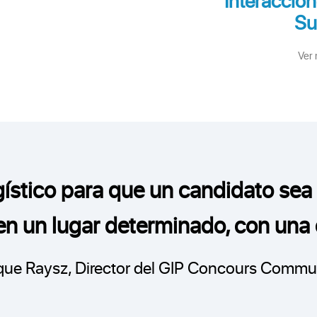
Su
- Lanzam
- Transferenci
Ver
- Gestión ce
gístico para que un candidato se
n un lugar determinado, con una 
que Raysz, Director del GIP Concours Comm