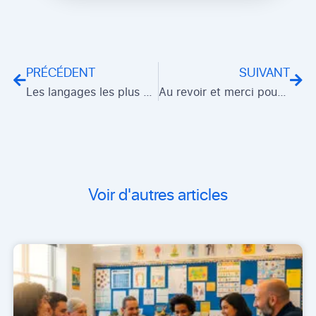
Précédent
Sui
PRÉCÉDENT
SUIVANT
Les langages les plus aimés des développeurs
Au revoir et merci pour tout
Voir d'autres articles