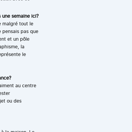
 une semaine ici?
e malgré tout le
ne pensais pas que
ent et un pôle
raphisme, la
eprésente le
ance?
raiment au centre
ester
jet ou des
 à la maison. Le