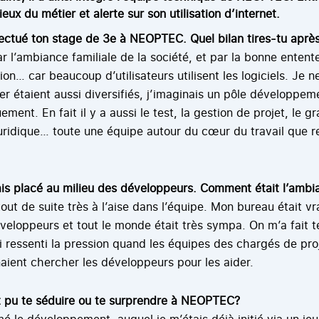
ux du métier et alerte sur son utilisation d’internet.
fectué ton stage de 3e à NEOPTEC. Quel bilan tires-tu après
par l’ambiance familiale de la société, et par la bonne entent
sion… car beaucoup d’utilisateurs utilisent les logiciels. Je 
er étaient aussi diversifiés, j’imaginais un pôle développem
ent. En fait il y a aussi le test, la gestion de projet, le g
juridique… toute une équipe autour du cœur du travail que r
ais placé au milieu des développeurs. Comment était l’ambi
tout de suite très à l’aise dans l’équipe. Mon bureau était v
veloppeurs et tout le monde était très sympa. On m’a fait t
 ressenti la pression quand les équipes des chargés de pro
ient chercher les développeurs pour les aider.
t pu te séduire ou te surprendre à NEOPTEC?
é le développement, auquel je m’étais déjà initié via un jeu