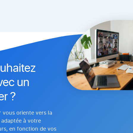
uhaitez
avec un
er ?
r vous oriente vers la
s adaptée à votre
rs, en fonction de vos