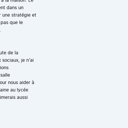
ent dans un
r une stratégie et
 pas que le
.
ute de la
sociaux, je n’ai
ions
salle
our nous aider à
haine au lycée
aimerais aussi