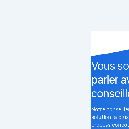
Vous so
parler 
conseill
Notre conseille
solution la plu
process concou