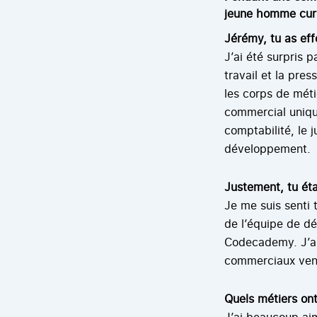
jeune homme curie
Jérémy, tu as ef
J’ai été surpris 
travail et la pres
les corps de méti
commercial uniquem
comptabilité, le 
développement.
Justement, tu ét
Je me suis senti 
de l’équipe de dé
Codecademy. J’ai
commerciaux vena
Quels métiers on
J’ai beaucoup aim