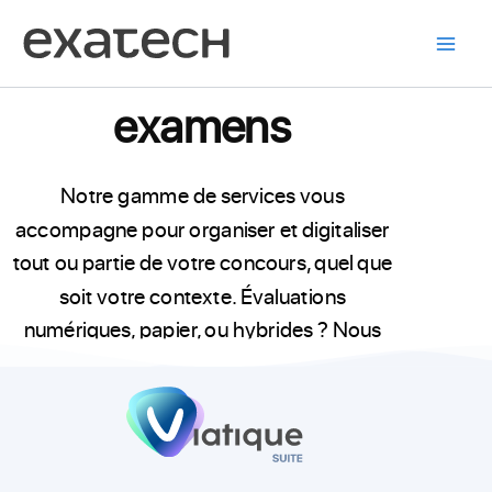
La révolution des
Aller
au
concours et
contenu
examens
Notre gamme de services vous
accompagne pour organiser et digitaliser
tout ou partie de votre concours, quel que
soit votre contexte. Évaluations
numériques, papier, ou hybrides ? Nous
offrons une adaptabilité sans précédent
dans le monde du concours.