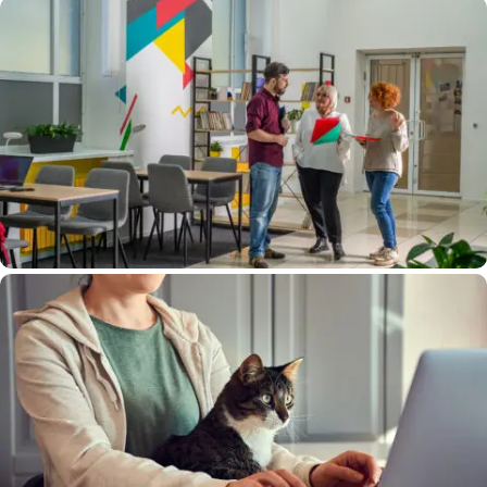
« Une Technologie Au Service De
L’humain » – Entretien Avec Camille
CAPELLE, Université De Bordeaux (Partie 1)
Gagnez Du Temps Grâce À La
Dématérialisation Des Copies