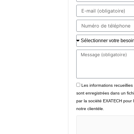
Organisme
E-
/
mail
Société
Numéro
de
téléphone
Votre
besoin
Vous
précisez
ici
votre
besoin
Les
Les informations recueillies
informations
sont enregistrées dans un fich
recueillies
par la société EXATECH pour l
sur
ce
notre clientèle.
formulaire
sont
enregistrées
dans